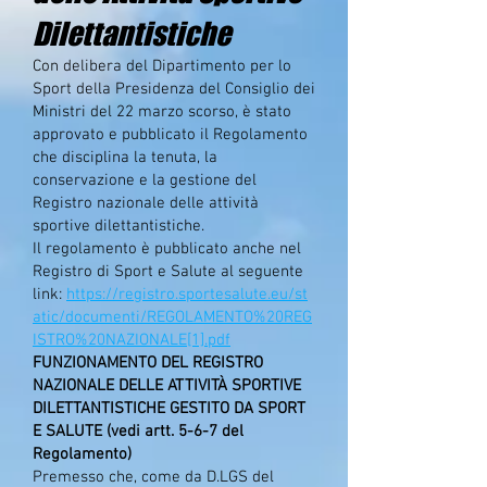
Dilettantistiche
Con delibera del Dipartimento per lo
Sport della Presidenza del Consiglio dei
Ministri del 22 marzo scorso, è stato
approvato e pubblicato il Regolamento
che disciplina la tenuta, la
conservazione e la gestione del
Registro nazionale delle attività
sportive dilettantistiche.
Il regolamento è pubblicato anche nel
Registro di Sport e Salute al seguente
link:
https://registro.sportesalute.eu/st
atic/documenti/REGOLAMENTO%20REG
ISTRO%20NAZIONALE[1].pdf
FUNZIONAMENTO DEL REGISTRO
NAZIONALE DELLE ATTIVITÀ SPORTIVE
DILETTANTISTICHE GESTITO DA SPORT
E SALUTE (vedi artt. 5-6-7 del
Regolamento)
Premesso che, come da D.LGS del