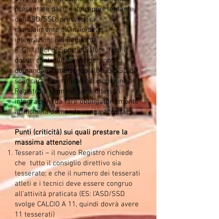
presentate dal legale rappresentante
dell’ASD/SSD, provvederà
manualmente all’invio delle
integrazioni nel Registro.
8. Gli Uffici di Sport e Salute, fatti i
dovuti controlli, convalideranno la
domanda permettendo all’ASD/SSD di
scaricarsi il certificato di iscrizione al
Registro o segnaleranno ulteriori
integrazioni da fare obbligatoriamente
affinché la domanda venga accolta.
Punti (criticità) sui quali prestare la
massima atten
zione!
Tesserati – il nuovo Registro richiede
che tutto il consiglio direttivo sia
tesserato; e che il numero dei tesserati
atleti e i tecnici deve essere congruo
all’attività praticata (ES: l’ASD/SSD
svolge CALCIO A 11, quindi dovrà avere
11 tesserati)