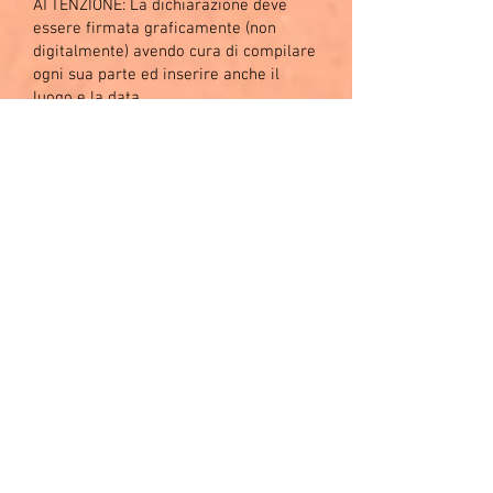
ATTENZIONE: La dichiarazione deve
essere firmata graficamente (non
digitalmente) avendo cura di compilare
ogni sua parte ed inserire anche il
luogo e la data
Documento del Presidente: il
documento deve essere inserito fronte
– retro e deve essere in corso di
validità
Lavoro sportivo,
aggiornato il Registro
delle attività sportive
dilettantistiche:
SCARICA IL MANUALE D’USO:
https://www.aics.it/?p=214943
Cambiano le regole per allenatori e