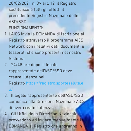
28/02/2021 n. 39 art. 12, il Registro
sostituisce a tutti gli effetti il
precedente Registro Nazionale delle
ASD/SSD.
FUNZIONAMENTO:
L’AiCS invia la DOMANDA di iscrizione al
Registro attraverso il programma AiCS
Network con i relativi dati, documenti e
tesserati che sono presenti nel nostro
Sistema
24/48 ore dopo, il legale
rappresentate dell’ASD/SSD deve
creare l’utenza nel
Registro
https://registro.sportesalute.e
u/
Il legale rappresentante dell’ASD/SSD
comunica alla Direzione Nazionale AiCS
di aver creato l’utenza
Gli Uffici della Direzione Nazionale
provvedono ad inviare manualmente la
DOMANDA al Registro che andranno in