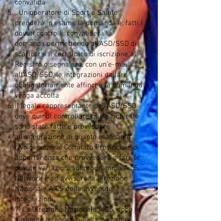
convalida
Un operatore di Sport e Salute
prenderà in esame la domanda e, fatti i
dovuti controlli, convaliderà la
domanda permettendo all’ASD/SSD di
scaricarsi il certificato di iscrizione al
Registro o segnalerà, con un’e-mail
all’ASD/SSD, le integrazioni da fare
obbligatoriamente affinché la domanda
venga accolta
Il legale rappresentante dell’ASD/SSD
deve quindi controllare quale richieste
sono state fatte e provvedere
all’integrazione di quanto mancante
rivolgendosi al Comitato Provinciale di
appartenenza che provvederà a fare le
dovute variazioni sul programma AiCS
Network e ad avvisare la Direzione
Nazionale AiCS delle avvenute
integrazioni.
7. La Direzione Nazionale AiCS, dopo le
avvenute integrazioni alla domanda